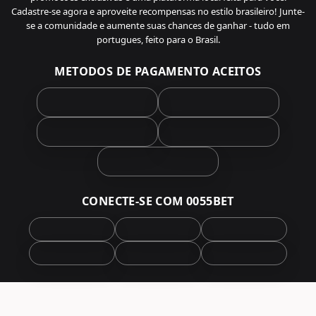
Cadastre-se agora e aproveite recompensas no estilo brasileiro! Junte-
se a comunidade e aumente suas chances de ganhar - tudo em
portugues, feito para o Brasil.
METODOS DE PAGAMENTO ACEITOS
CONECTE-SE COM 0055BET