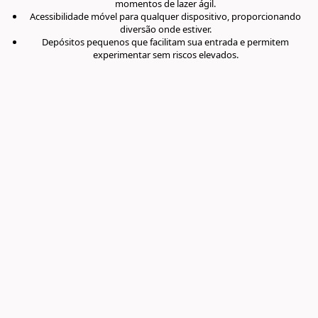
momentos de lazer ágil.
Acessibilidade móvel para qualquer dispositivo, proporcionando
diversão onde estiver.
Depósitos pequenos que facilitam sua entrada e permitem
experimentar sem riscos elevados.