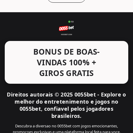
BONUS DE BOAS-
VINDAS 100% +
GIROS GRATIS
Direitos autorais © 2025 0055bet - Explore o
melhor do entretenimento e jogos no
0055bet, confiavel pelos jogadores
brasileiros.
Descubra a diversao no 0055bet com jogos emocionantes,
promocoes exclusivas e uma plataforma local feita para voce.