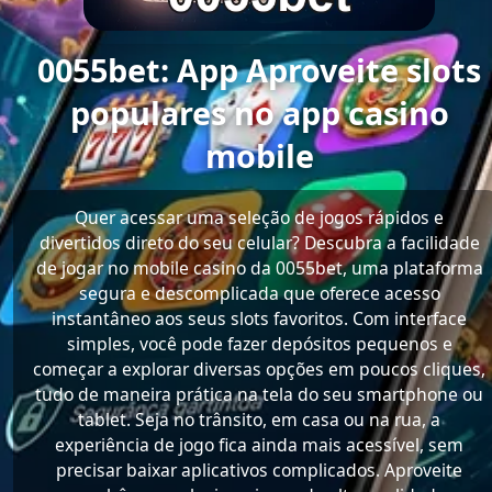
0055bet: App Aproveite slots
populares no app casino
mobile
Quer acessar uma seleção de jogos rápidos e
divertidos direto do seu celular? Descubra a facilidade
de jogar no mobile casino da 0055bet, uma plataforma
segura e descomplicada que oferece acesso
instantâneo aos seus slots favoritos. Com interface
simples, você pode fazer depósitos pequenos e
começar a explorar diversas opções em poucos cliques,
tudo de maneira prática na tela do seu smartphone ou
tablet. Seja no trânsito, em casa ou na rua, a
experiência de jogo fica ainda mais acessível, sem
precisar baixar aplicativos complicados. Aproveite