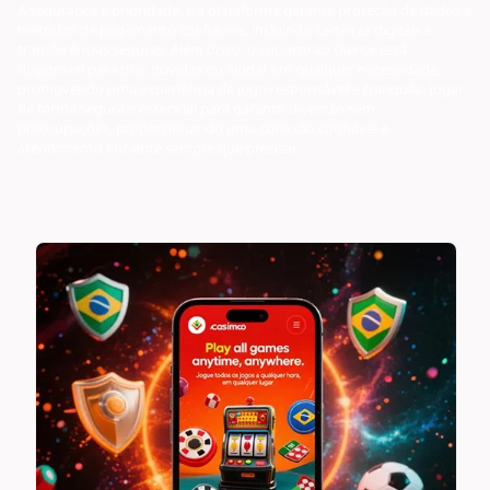
A segurança é prioridade, e a plataforma garante proteção de dados e
métodos de pagamento confiáveis, incluindo carteiras digitais e
transferências seguras. Além disso, o suporte ao cliente está
disponível para tirar dúvidas ou ajudar em qualquer necessidade,
promovendo uma experiência de jogo responsável e tranquila. Jogar
de forma segura é essencial para garantir diversão sem
preocupações, proporcionando uma conexão confiável e
atendimento eficiente sempre que precisar.