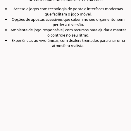
Acesso a jogos com tecnologia de ponta e interfaces modernas
que facilitam o jogo móvel.
Opções de apostas acessíveis que cabem no seu orçamento, sem
perder a diversão.
Ambiente de jogo responsável, com recursos para ajudar a manter
o controle no seu ritmo.
Experiências ao vivo únicas, com dealers treinados para criar uma
atmosfera realista.