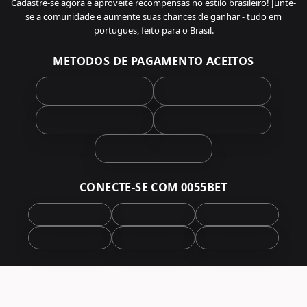
Cadastre-se agora e aproveite recompensas no estilo brasileiro! Junte-
se a comunidade e aumente suas chances de ganhar - tudo em
portugues, feito para o Brasil.
METODOS DE PAGAMENTO ACEITOS
CONECTE-SE COM 0055BET