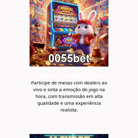
Jogos ao Vivo Autênticos
Participe de mesas com dealers ao
vivo e sinta a emoção do jogo na
hora, com transmissão em alta
qualidade e uma experiência
realista.