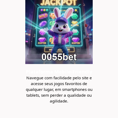
Plataforma Mobile-Friendly
Navegue com facilidade pelo site e
acesse seus jogos favoritos de
qualquer lugar, em smartphones ou
tablets, sem perder a qualidade ou
agilidade.