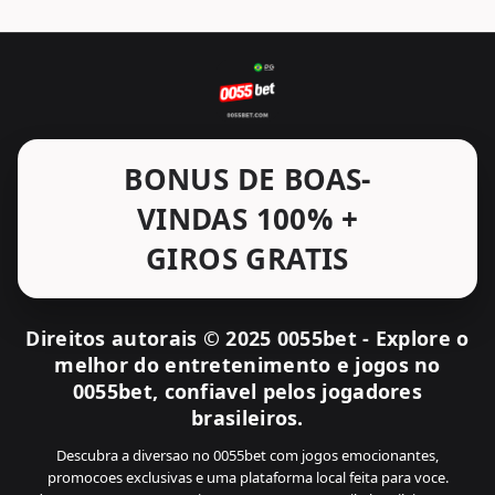
BONUS DE BOAS-
VINDAS 100% +
GIROS GRATIS
Direitos autorais © 2025 0055bet - Explore o
melhor do entretenimento e jogos no
0055bet, confiavel pelos jogadores
brasileiros.
Descubra a diversao no 0055bet com jogos emocionantes,
promocoes exclusivas e uma plataforma local feita para voce.