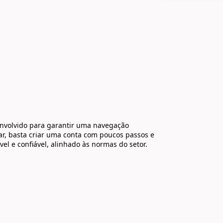
envolvido para garantir uma navegação
r, basta criar uma conta com poucos passos e
l e confiável, alinhado às normas do setor.