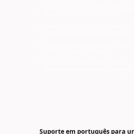
Nossa plataforma oferece bônus de boas-vin
de jogo de forma segura e confiável.
Sistema de segurança robusto garante prote
preocupações na hora de acessar sua conta.
Acesso facilitado via dispositivos móveis po
rotina de lazer e entretenimento.
Nosso suporte ao cliente está sempre dispon
acesso confortável e confiável, 24 horas por 
Suporte em português para um