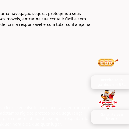
e uma navegação segura, protegendo seus
s móveis, entrar na sua conta é fácil e sem
 de forma responsável e com total confiança na
Receba seus
ganhos em BRL
 foi desenvolvido para facilitar a entrada na
 adotamos rígidos protocolos de segurança
Garanta seu
te para maiores de idade, sempre respeitando
bonus
lquer hora e de qualquer lugar.