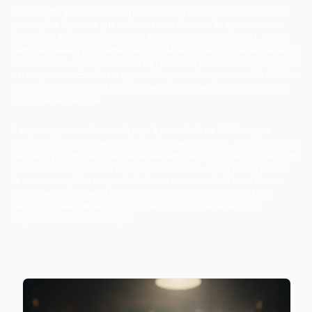
Clientes VIP geralmente são presenteados com bônus exclusivos e
promoções especiais que aumentam as chances de aproveitar ao
máximo cada momento de jogo. Recompensas sob medida, ofertas
personalizadas e programas de fidelidade tornam a experiência ainda
mais atraente, recompensando a preferência por um serviço confiável
e transparente. Essas vantagens reforçam o compromisso da 0055bet
em oferecer valor real e motivos para continuar jogando, de forma
responsável e segura.
A segurança no ambiente de jogo é prioridade na 0055bet, que
oferece métodos de pagamento confiáveis e rápidos, além de suporte
dedicado por uma equipe treinada e sempre pronta para ajudar. Com
processos transparentes e proteção de dados, os jogadores podem
se sentir tranquilos ao aproveitar seus momentos de lazer. Nosso
atendimento ao cliente está preparado para resolver dúvidas e
garantir uma experiência confortável e responsável, sempre
respeitando as normas legais.