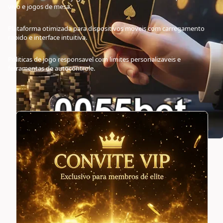
vivo e jogos de mesa.
Plataforma otimizada para dispositivos moveis com carregamento
rapido e interface intuitiva.
Politicas de jogo responsavel com limites personalizaveis e
ferramentas de autocontrole.