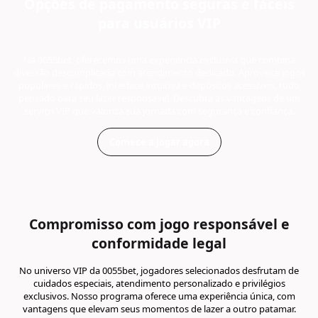
Opções de pagamento seguras e fáceis
para usuários VIP
Na 0055bet, oferecemos uma experiência exclusiva que combina
diversão descomplicada com atendimento dedicado. Aproveite jogos
populares e rápidos, interface intuitiva e depósitos acessíveis, tudo
pensado para seu lazer responsável. Descubra as vantagens de um
serviço VIP que valoriza sua jornada com segurança e confiança.
Comece a jogar agora
Compromisso com jogo responsável e
conformidade legal
No universo VIP da 0055bet, jogadores selecionados desfrutam de
cuidados especiais, atendimento personalizado e privilégios
exclusivos. Nosso programa oferece uma experiência única, com
vantagens que elevam seus momentos de lazer a outro patamar.