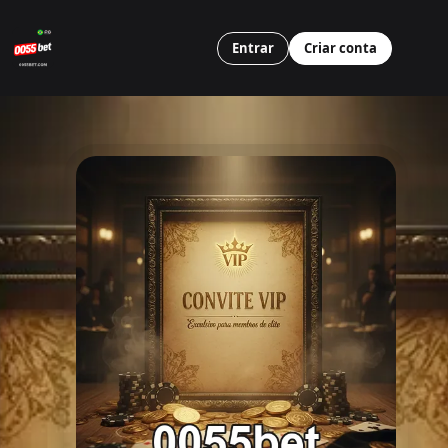
Entrar
Criar conta