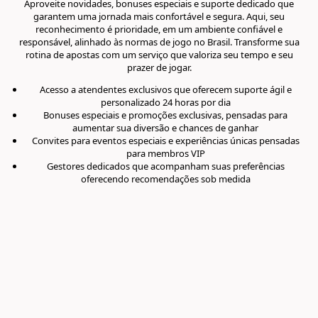
Aproveite novidades, bonuses especiais e suporte dedicado que
garantem uma jornada mais confortável e segura. Aqui, seu
reconhecimento é prioridade, em um ambiente confiável e
responsável, alinhado às normas de jogo no Brasil. Transforme sua
rotina de apostas com um serviço que valoriza seu tempo e seu
prazer de jogar.
Acesso a atendentes exclusivos que oferecem suporte ágil e
personalizado 24 horas por dia
Bonuses especiais e promoções exclusivas, pensadas para
aumentar sua diversão e chances de ganhar
Convites para eventos especiais e experiências únicas pensadas
para membros VIP
Gestores dedicados que acompanham suas preferências
oferecendo recomendações sob medida